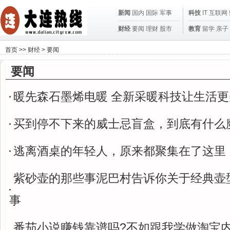
新闻
国内
国际
军事
科技
IT
互联网
财经
要闻
理财
股市
教育
留学
亲子
首页
>>
财经
>
要闻
要闻
暖先森石墨烯电暖 全新采暖科技让生活更
买到停不下来的威士忌盲盒，到底有什么
逃离酒桌的年轻人，原来都聚集在了这里
紫砂壶的那些事泥巴村告诉你关于经典壶
事
番茄小说赚钱靠谱吗?不如跟我学做淘宝